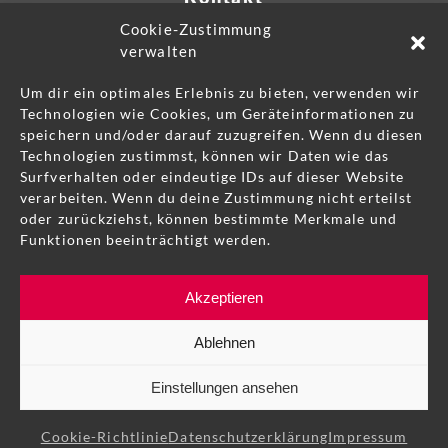
Cookie-Zustimmung
Telefon 055 418 90 30
verwalten
info@schnueriger.swiss
Um dir ein optimales Erlebnis zu bieten, verwenden wir
Technologien wie Cookies, um Geräteinformationen zu
speichern und/oder darauf zuzugreifen. Wenn du diesen
Technologien zustimmst, können wir Daten wie das
Was drauf steht, ist auch drin: Schnüriger
Surfverhalten oder eindeutige IDs auf dieser Website
verarbeiten. Wenn du deine Zustimmung nicht erteilst
Swiss Made
oder zurückziehst, können bestimmte Merkmale und
Funktionen beeinträchtigt werden.
Akzeptieren
Ablehnen
Datenschutz
Impressum
AGB
Deklaration Massivholz
Einstellungen ansehen
©
2026
Schnüriger AG | Website by
Marketingwerkstatt
Cookie-Richtlinie
Datenschutzerklärung
Impressum