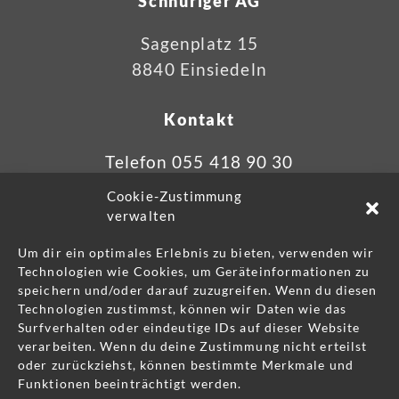
Schnüriger AG
Sagenplatz 15
8840 Einsiedeln
Kontakt
Telefon 055 418 90 30
info@schnueriger.swiss
Cookie-Zustimmung
verwalten
Um dir ein optimales Erlebnis zu bieten, verwenden wir
Technologien wie Cookies, um Geräteinformationen zu
speichern und/oder darauf zuzugreifen. Wenn du diesen
Technologien zustimmst, können wir Daten wie das
Was drauf steht, ist auch drin: Schnüriger
Surfverhalten oder eindeutige IDs auf dieser Website
verarbeiten. Wenn du deine Zustimmung nicht erteilst
Swiss Made
oder zurückziehst, können bestimmte Merkmale und
Funktionen beeinträchtigt werden.