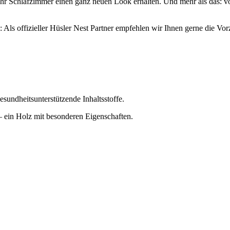
hr Schlafzimmer einen ganz neuen Look erhalten. Und mehr als das: vo
 Als offizieller Hüsler Nest Partner empfehlen wir Ihnen gerne die Vo
esundheitsunterstützende Inhaltsstoffe.
 ein Holz mit besonderen Eigenschaften.