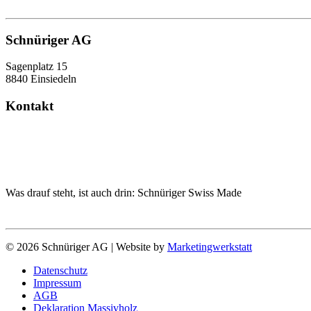
Schnüriger AG
Sagenplatz 15
8840 Einsiedeln
Kontakt
Telefon 055 418 90 30
info@schnueriger.swiss
Was drauf steht, ist auch drin: Schnüriger Swiss Made
©
2026
Schnüriger AG | Website by
Marketingwerkstatt
Datenschutz
Impressum
AGB
Deklaration Massivholz