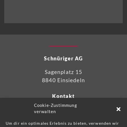
Schnüriger AG
Sagenplatz 15
8840 Einsiedeln
Kontakt
Cookie-Zustimmung
Telefon 055 418 90 30
verwalten
info@schnueriger.swiss
Um dir ein optimales Erlebnis zu bieten, verwenden wir